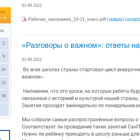
01.09.2022
уст
Рабочая_программа_10-11_класс.pdf
(скачать)
(посмот
вс
«Разговоры о важном»: ответы н
2
9
01.09.2022
 Во всех школах страны стартовал цикл внеурочн
16
важном».
23
 Напомним, что это уроки, на которых ребята буд
30
связанные с историей и культурой нашей страны, 
Занятия проходят еженедельно по понедельникам
Мы собрали самые распространённые вопросы о 
Соответствует ли проведение таких занятий Сан
Нужно ли ребёнку приходить в школу раньше для
а