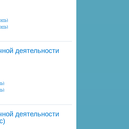
реть)
реть)
чной деятельности
ть)
ть)
чной деятельности
с)