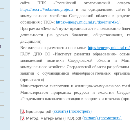
сайте ППК «Российский экологический операт
https://reo.ru/#submenu:projects
и на официальном сайте Ми
коммунального хозяйства Свердловской области в раздел
обращения с ТКО»:
https://energy.midural.ru/tko/inter-tko/
.
Программа «Зеленый путь» предполагает использование бло
деятельности (на уроках биологии, обществознания,
дисциплин).
Я
Все материалы размещены по ссылке:
https://energy.midural.ru/
ГАОУ ДПО СО «Институт развития образования» совме
молодежной политики Свердловской области и Мин
коммунального хозяйства Свердловской области разработаны
занятий с обучающимися общеобразовательных организ
(прилагается).
Министерством энергетики и жилищно-коммунального хозяй
Министерством природных ресурсов и экологии Свердл
«Раздельного накопления отходов в вопросах и ответах» (прил
Брошюра.pdf
(скачать)
(посмотреть)
Метод. материалы (ТКО).pdf
(скачать)
(посмотреть)