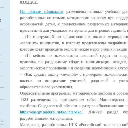
03.02.2025
На портале «Экокласс»
размещены готовые учебные уро
разработанные опытными методистами-экологам при поддер
М
особенностей детей, с приложением раздаточных материал
презентаций для учащихся, материалы для игровых заданий; 
– «10 инструкций по организации в школах мероприяти
«зеленых» инициатив, в которых представлены подробные 
которые хотят проводить экологические мероприятия и акции
А
– «13 кейсов по экологизации школьной среды по внед
практик» по раздельному сбору и минимизации отходов,
экологическом просвещении и создании экологических клубо
– «Как сделать школу «зеленой» с примерами экологически
школах по инициативе учителей, родителей и учен
образовательного учреждения.
Образовательные программы, методические пособия и образ
ТКО размещены на официальном сайте Министерства э
хозяйства Свердловской области в разделе «Экологическое
https://energy.midural.ru/tko/inter-tko/
. Данный раздел буд
разработанными материалами.
ОС
Материалы, разработанные ППК «Российский экологически