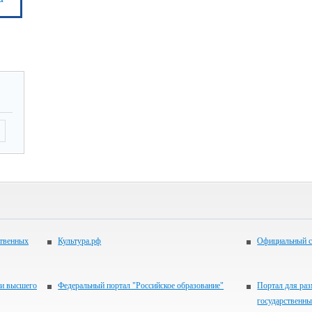
ственных
Культура.рф
Официальный с
 и высшего
Федеральный портал "Российское образование"
Портал для ра
государственн