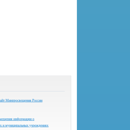
айт Минпросвещения России
змещения информации о
ых и муниципальных учреждениях