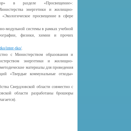
ор» в разделе «Просвещение»:
нистерства энергетики и жилищно-
е «Экологическое просвещение в сфере
чно-модульной системы в рамках учебной
 географии, физики, химии и прочих
tko/inter-tko/
.
стно с Министерством образования и
истерством энергетики и жилищно-
 методические материалы для проведения
аций «Твердые коммунальные отходы»
ства Свердловской области совместно с
овской области разработаны брошюры
агается).