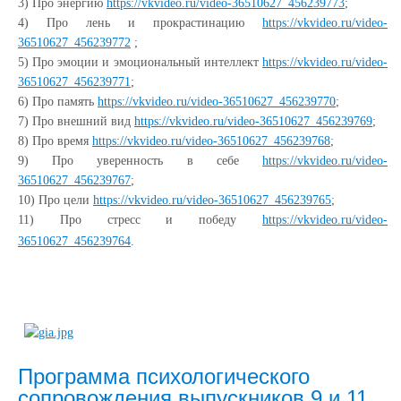
3) Про энергию
https://vkvideo.ru/video-36510627_456239773
;
4) Про лень и прокрастинацию
https://vkvideo.ru/video-
36510627_456239772
;
5) Про эмоции и эмоциональный интеллект
https://vkvideo.ru/video-
36510627_456239771
;
6) Про память
https://vkvideo.ru/video-36510627_456239770
;
7) Про внешний вид
https://vkvideo.ru/video-36510627_456239769
;
8) Про время
https://vkvideo.ru/video-36510627_456239768
;
9) Про уверенность в себе
https://vkvideo.ru/video-
36510627_456239767
;
10) Про цели
https://vkvideo.ru/video-36510627_456239765
;
11) Про стресс и победу
https://vkvideo.ru/video-
36510627_456239764
.
Программа психологического
сопровождения выпускников 9 и 11