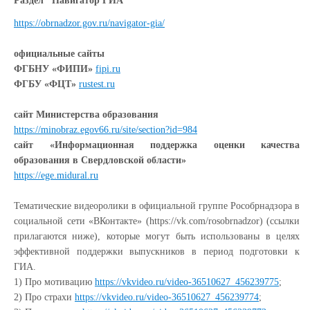
Раздел "Навигатор ГИА"
https://obrnadzor.gov.ru/navigator-gia/
официальные сайты
ФГБНУ «ФИПИ»
fipi.ru
ФГБУ «ФЦТ»
rustest.ru
сайт Министерства образования
https://minobraz.egov66.ru/site/section?id=984
сайт «Информационная поддержка оценки качества
образования в Свердловской области»
https://ege.midural.ru
Тематические видеоролики в официальной группе Рособрнадзора в
социальной сети «ВКонтакте» (https://vk.com/rosobrnadzor) (ссылки
прилагаются ниже), которые могут быть использованы в целях
эффективной поддержки выпускников в период подготовки к
ГИА.
1) Про мотивацию
https://vkvideo.ru/video-36510627_456239775
;
2) Про страхи
https://vkvideo.ru/video-36510627_456239774
;