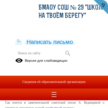
БМАОУ СОШ № 29 "ШКОЛА
НА ТВОЁМ БЕРЕГУ"
Написать письмо
24.10.2022
Версия для слабовидящих
25.10.2022
Где-то на белом свете, там, где всегда мороз
Трутся спиной медведи о земную ось
Сведения об образовательной организации
Мимо плывут столетья, спят подо льдом моря
Трутся об ось медведи, вертится Земля.
Так поется в замечательной советской песне А. Ведищевой о
северных просторах нашей необъятной родины.