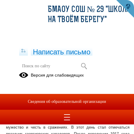
БМАОУ СОШ № 29 "ШКОЛА
НА ТВОЁМ БЕРЕГУ"
Написать письмо
19.12.2022
Версия для слабовидящих
19.12.2022
День героев Отечества отмечается в России 9 декабря. Дата
события имеет символическое значение. 9 декабря 1769 г.
Сведения об образовательной организации
Екатерина II утвердила высшую военную награду Российской
империи - орден Святого Георгия Победоносца, который имел 4
степени отличия и присваивался только воинам, проявившим
мужество и честь в сражениях. В этот день стал отмечаться
праздник георгиевских кавалеров. После революции 1917 года