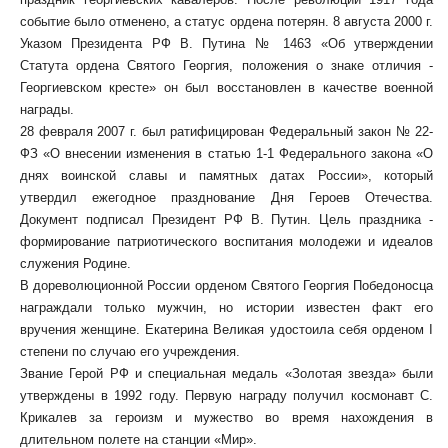
событие было отменено, а статус ордена потерян. 8 августа 2000 г.
Указом Президента РФ В. Путина № 1463 «Об утверждении
Статута ордена Святого Георгия, положения о знаке отличия -
Георгиевском кресте» он был восстановлен в качестве военной
награды.
28 февраля 2007 г. был ратифицирован Федеральный закон № 22-
ФЗ «О внесении изменения в статью 1-1 Федерального закона «О
днях воинской славы и памятных датах России», который
утвердил ежегодное празднование Дня Героев Отечества.
Документ подписал Президент РФ В. Путин. Цель праздника -
формирование патриотического воспитания молодежи и идеалов
служения Родине.
В дореволюционной России орденом Святого Георгия Победоносца
награждали только мужчин, но истории известен факт его
вручения женщине. Екатерина Великая удостоила себя орденом I
степени по случаю его учреждения.
Звание Герой РФ и специальная медаль «Золотая звезда» были
утверждены в 1992 году. Первую награду получил космонавт С.
Крикалев за героизм и мужество во время нахождения в
длительном полете на станции «Мир».