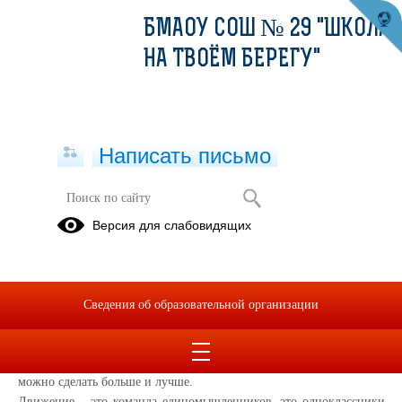
БМАОУ СОШ № 29 "ШКОЛА
НА ТВОЁМ БЕРЕГУ"
Написать письмо
30.01.2023
Версия для слабовидящих
31.01.2023
Ребята познакомились с РДДМ "Движение первых", обсудили
направления деятельности этого движения, выполнили
Сведения об образовательной организации
интерактивные задания. Классные руководители рассказали
школьникам, что ребята и взрослые объединяются, чтобы делать
полезные дела – для себя и для окружающих, потому что вместе
можно сделать больше и лучше.
Движение – это команда единомышленников, это одноклассники,