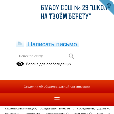
БМАОУ СОШ № 29 "ШКОЛА
НА ТВОЁМ БЕРЕГУ"
Написать письмо
13.02.2023
Версия для слабовидящих
14.02.2023
Детям доступно о Главном!
13 февраля тема «Разговоров о важном» - «Россия в мире», о
Сведения об образовательной организации
месте и роли России на мировой арене, о достижениях нашей
страны, оказавших значительное влияние на мировую культуру и
науку, о событиях российской истории, изменивших мир. Россия -
страна-цивилизация, создавшая вместе с соседними, духовно
близкими народами, неповторимый культурный мир и