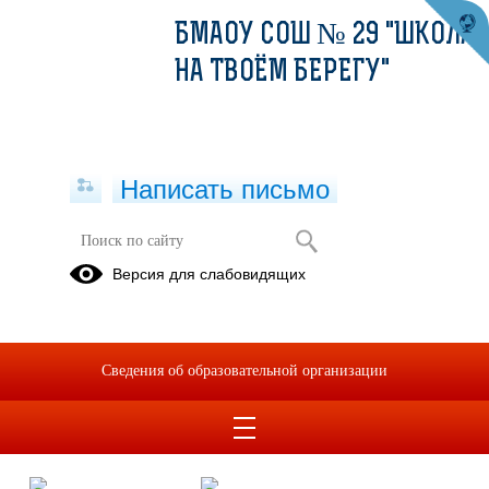
БМАОУ СОШ № 29 "ШКОЛА
НА ТВОЁМ БЕРЕГУ"
Написать письмо
ТЮЗ "Русалочка"
Версия для слабовидящих
03.02.2025
Ребята из 3а класса вместе с родителями провели свой
выходной день в Театре Юного Зрителя на спектакле "
Сведения об образовательной организации
Русалочка". И дети и родители получили огромные
впечатления от просмотра прекрасного спектакля.