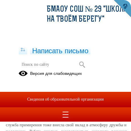
БМАОУ СОШ № 29 "ШКОЛА
НА ТВОЁМ БЕРЕГУ"
Написать письмо
Заканчивая год со Школьной
Версия для слабовидящих
службой примирения
09.06.2025
Сведения об образовательной организации
Дорогие друзья!
Завершился 2024-2025 учебный год. Было много событий,
конкурсов, концертов и побед. Каждый из вас проделал огромную
работу и теперь можно с гордостью оглянуться назад. Школьная
служба примирения тоже внесла свой вклад в атмосферу дружбы и