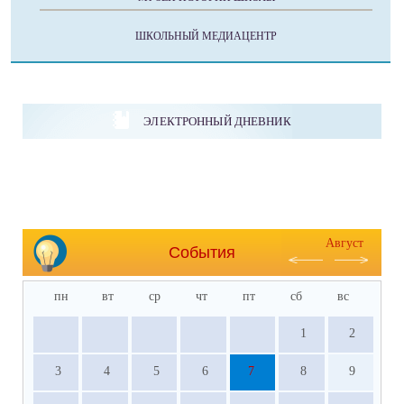
ШКОЛЬНЫЙ МЕДИАЦЕНТР
ЭЛЕКТРОННЫЙ ДНЕВНИК
Август
События
пн
вт
ср
чт
пт
сб
вс
1
2
3
4
5
6
7
8
9