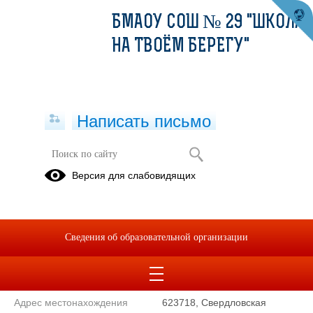
БМАОУ СОШ № 29 "ШКОЛА
НА ТВОЁМ БЕРЕГУ"
Написать письмо
Контакты
Версия для слабовидящих
Березовское муниципальное автономное общеобразовательное
учреждение "Средняя общеобразовательная школа № 29 Школа на
Сведения об образовательной организации
твоём берегу"
Сокращенное наименование
БМАОУ СОШ № 29 "Школа на
образовательной организации*
твоём берегу"
Адрес местонахождения
623718, Свердловская