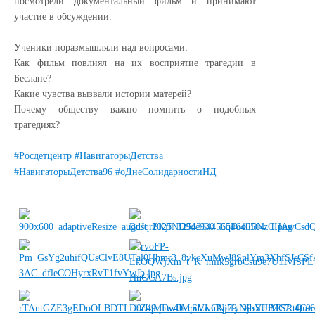
посмотрели документальный фильм и принимают
участие в обсуждении.
Ученики поразмышляли над вопросами:
Как фильм повлиял на их восприятие трагедии в
Беслане?
Какие чувства вызвали истории матерей?
Почему обществу важно помнить о подобных
трагедиях?
#Росдетцентр
#НавигаторыДетства
#НавигаторыДетства96
#оДнеСолидарностиНД