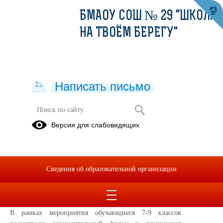
БМАОУ СОШ № 29 "ШКОЛА
НА ТВОЁМ БЕРЕГУ"
Написать письмо
День солидарности в борьбе с
Версия для слабовидящих
терроризмом
03.09.2025
В рамках Дня солидарности в борьбе с терроризмом в
Сведения об образовательной организации
нашей школе был проведён киноурок «Граждане
Беслана».
В рамках мероприятия обучающиеся 7-9 классов