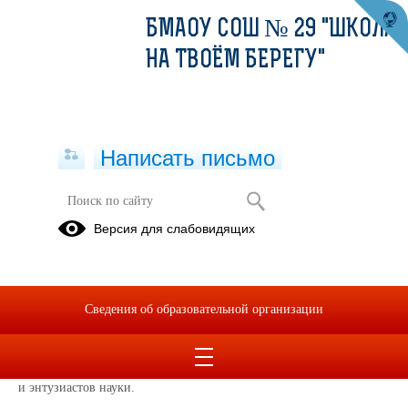
БМАОУ СОШ № 29 "ШКОЛА
НА ТВОЁМ БЕРЕГУ"
Написать письмо
Космонавт в музее
Версия для слабовидящих
09.04.2025
Накануне Дня космонавтики в нашем музее произошло
уникальное событие — визит известного российского космонавта
Сведения об образовательной организации
Сергея Прокопьева.
Его приезд стал настоящим подарком для всех любителей космоса
и энтузиастов науки.