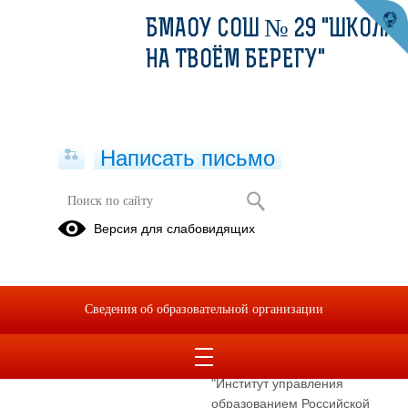
БМАОУ СОШ № 29 "ШКОЛА
НА ТВОЁМ БЕРЕГУ"
Написать письмо
Директор
Версия для слабовидящих
Киселёва Анна
Владимировна
E-mail
bgo_ou29@mail.ru
Сведения об образовательной организации
Телефон
+79024099029
Уровень образования
высшее, УрГПУ, ФГБНУ
"Институт управления
образованием Российской